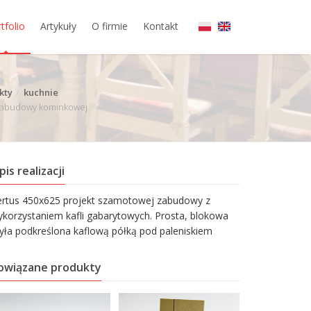
tfolio
Artykuły
O firmie
Kontakt
kty
kuchnie
 zabudowy kominkowej
pis realizacji
ertus 450x625 projekt szamotowej zabudowy z
korzystaniem kafli gabarytowych. Prosta, blokowa
yła podkreślona kaflową półką pod paleniskiem
owiązane produkty