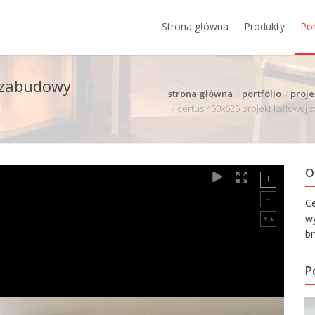
Strona główna
Produkty
Por
j zabudowy
strona główna
portfolio
proje
certus 450x625 projekt kaflowej
O
C
wy
br
P