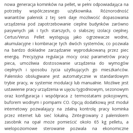
nowa generacja kominków na pellet, w pełni odpowiadająca na
potrzeby współczesnego użytkownika. Różnorodność
wariantów palenisk z tej serii daje możliwość dopasowania
urządzenia pod zapotrzebowanie cieplne budynków zarówno
pasywnych jak i tych starszych, o słabszej izolacji cieplnej.
Certus/Verus Pellet występują jako ogrzewacze wodne,
akumulacyjne i kombinacje tych dwóch systemów, co pozwala
na bardzo dokładne zarządzanie wyprodukowaną przez piec
energią. Precyzyjna regulacja mocy oraz parametrów pracy
pieca, umożliwia dostosowanie urządzenia do wymogów
cieplnych i sposobu życia użytkujących go mieszkańców.
Palenisko obsługiwane jest automatycznie w standardowym
trybie pracy, w systemie modulacji lub manualnie. Możliwe jest
ustawienie pracy urządzenia w ujęciu tygodniowym, sezonowym
oraz konfiguracja i współpraca z termostatami pokojowymi,
buforem wodnym i pompami CO. Opcją dodatkową jest moduł
internetowy pozwalający na zdalną kontrolę pracy kominka
przez internet lub sieć lokalną. Zintegrowany z paleniskiem
zasobnik na opał może pomieścić około 65 kg pelletu, a
wielopoziomowe sterowanie pozwala na ekonomiczne